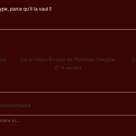
pe, parce qu’il la vaut !!
aux
J’ai lu Haine Brutale de Pénélope Douglas
J
16 mai 2023
commentaire