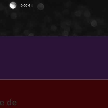
0,00
€
0
re de