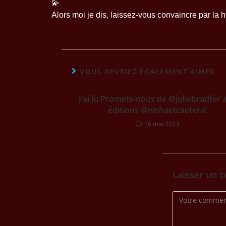
💫
Alors moi je dis, laissez-vous convaincre par la hy
VOUS DEVRIEZ ÉGALEMENT AIMER
J’ai lu Promets-nous de @juliebradfer 
éditions @nishaetcaetera!
16 mai 2023
Laisser un 