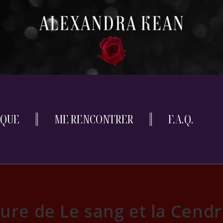
IQUE
ME RENCONTRER
F.A.Q.
ure de Le sang et la Cend