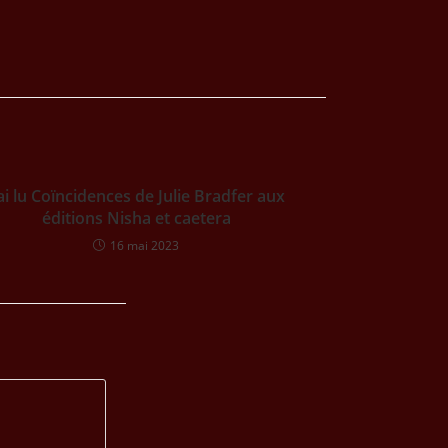
’ai lu Coïncidences de Julie Bradfer aux
éditions Nisha et caetera
16 mai 2023